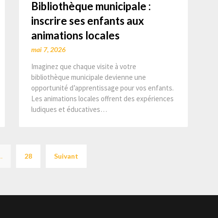
Bibliothèque municipale :
inscrire ses enfants aux
animations locales
mai 7, 2026
Imaginez que chaque visite à votre
bibliothèque municipale devienne une
opportunité d’apprentissage pour vos enfants.
Les animations locales offrent des expériences
ludiques et éducatives…
Pagination
…
28
Suivant
des
publications