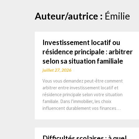
Aller
Auteur/autrice :
Émilie
au
contenu
Investissement locatif ou
résidence principale : arbitrer
selon sa situation familiale
juillet 27, 2026
Vous vous demandez peut-être comment
arbitrer entre investissement locatif et
résidence principale selon votre situation
familiale. Dans l’immobilier, les choix
influencent durablement vos finances…
Difficultés scolaires : à quel