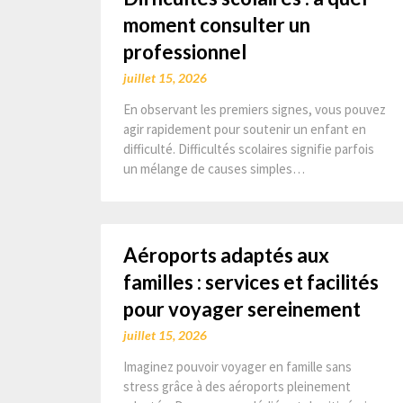
moment consulter un
professionnel
juillet 15, 2026
En observant les premiers signes, vous pouvez
agir rapidement pour soutenir un enfant en
difficulté. Difficultés scolaires signifie parfois
un mélange de causes simples…
Aéroports adaptés aux
familles : services et facilités
pour voyager sereinement
juillet 15, 2026
Imaginez pouvoir voyager en famille sans
stress grâce à des aéroports pleinement