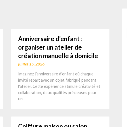
Anniversaire d’enfant :
organiser un atelier de
création manuelle à domicile
juillet 15, 2026
Imaginez l’anniversaire d’enfant où chaque
invité repart avec un objet fabriqué pendant
l’atelier. Cette expérience stimule créativité et
collaboration, deux qualités précieuses pour
un…
Coiffure maison ou salon