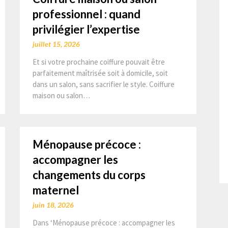
professionnel : quand
privilégier l’expertise
juillet 15, 2026
Et si votre prochaine coiffure pouvait être
parfaitement maîtrisée soit à domicile, soit
dans un salon, sans sacrifier le style. Coiffure
maison ou salon…
Ménopause précoce :
accompagner les
changements du corps
maternel
juin 18, 2026
Dans ‘Ménopause précoce : accompagner les