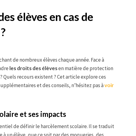
 des élèves en cas de
 ?
chant de nombreux élèves chaque année. Face à
endre
les droits des élèves
en matière de protection
? Quels recours existent ? Cet article explore ces
supplémentaires et des conseils, n’hésitez pas à
voir
laire et ses impacts
entiel de définir le harcèlement scolaire. Il se traduit
e à un élève, que ce soit par des moqueries, des