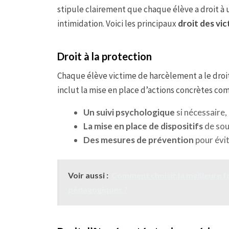
stipule clairement que chaque élève a droit à u
intimidation. Voici les principaux
droit des vi
Droit à la protection
Chaque élève victime de harcèlement a le droit
inclut la mise en place d’actions concrètes co
Un suivi psychologique
si nécessaire,
La mise en place de dispositifs
de sout
Des mesures de prévention
pour évit
Voir aussi :
Comment choisir la meilleure 
pédagogiques ?