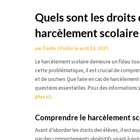
Aller
Quels sont les droits
au
harcèlement scolaire
contenu
par
Émilie
|
Publié le
avril 18, 2025
Le harcèlement scolaire demeure un fléau tou
cette problématique, il est crucial de compr
et de soutien. Que faire en cas de harcèlement 
questions essentielles. Pour des informations 
plus ici
.
Comprendre le harcèlement sco
Avant d’aborder les droits des élèves, il est ess
par des comportements répétitifs visant à nuir