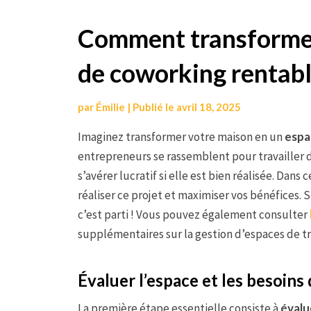
Aller
Comment transformer
au
de coworking rentabl
contenu
par
Émilie
|
Publié le
avril 18, 2025
Imaginez transformer votre maison en un
espa
entrepreneurs se rassemblent pour travailler d
s’avérer lucratif si elle est bien réalisée. Dans
réaliser ce projet et maximiser vos bénéfices. Si
c’est parti ! Vous pouvez également consulter
supplémentaires sur la gestion d’espaces de tr
Évaluer l’espace et les besoin
La première étape essentielle consiste à
évalu