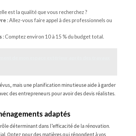
lle est la qualité que vous recherchez ?
vre
: Allez-vous faire appel à des professionnels ou
s
: Comptez environ 10 à 15 % du budget total.
ent de mon espace extérieur après des travaux
révus, mais une planification minutieuse aide à garder
 avec des entrepreneurs pour avoir des devis réalistes.
 aménagements adaptés
ôle déterminant dans l’efficacité de la rénovation.
ucial. Optez pour des matières qui répondent à vos