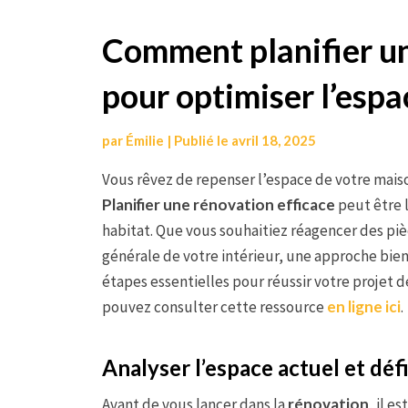
Aller
Comment planifier un
au
pour optimiser l’esp
contenu
par
Émilie
|
Publié le
avril 18, 2025
Vous rêvez de repenser l’espace de votre maiso
Planifier une rénovation efficace
peut être 
habitat. Que vous souhaitiez réagencer des piè
générale de votre intérieur, une approche bien
étapes essentielles pour réussir votre projet d
pouvez consulter cette ressource
en ligne ici
.
Analyser l’espace actuel et déf
Avant de vous lancer dans la
rénovation
, il e