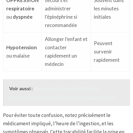
OPPRESSION
secours et
Souvent dans
respiratoire
administrer
les minutes
ou
dyspnée
l’épinéphrine si
initiales
recommandée
Allonger l’enfant et
Peuvent
Hypotension
contacter
survenir
ou malaise
rapidement un
rapidement
médecin
Voir aussi :
Peaux sensibles chez l'enfant :
reconnaître les signes d'intolérance aux produits
Pour éviter toute confusion, notez précisément le
médicament impliqué, l’heure de l’ingestion, et les
symptômes observés. Cette traçabilité facilite la prise en